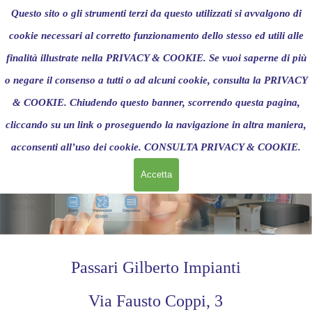
Vai ai contenuti
Questo sito o gli strumenti terzi da questo utilizzati si avvalgono di
cookie necessari al corretto funzionamento dello stesso ed utili alle
finalità illustrate nella
Richiedi un preventivo per:
PRIVACY & COOKIE
. Se vuoi saperne di più
Automazioni
o negare il consenso a tutti o ad alcuni cookie, consulta la
PRIVACY
& COOKIE
. Chiudendo questo banner, scorrendo questa pagina,
Salta menù
cliccando su un link o proseguendo la navigazione in altra maniera,
acconsenti all’uso dei cookie.
CONSULTA PRIVACY & COOKIE
.
Accetta
Passari Gilberto Impianti
Via Fausto Coppi, 3